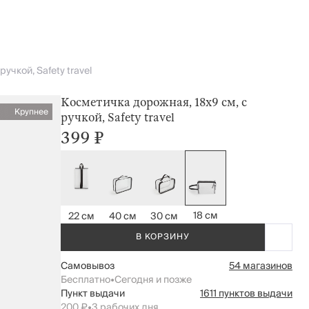
учкой, Safety travel
Косметичка дорожная, 18х9 см, с
Крупнее
ручкой, Safety travel
399 ₽
18 см
22 см
40 см
30 см
В КОРЗИНУ
Самовывоз
54 магазинов
Бесплатно
•
Сегодня и позже
Пункт выдачи
1611 пунктов выдачи
200 ₽
•
3 рабочих дня