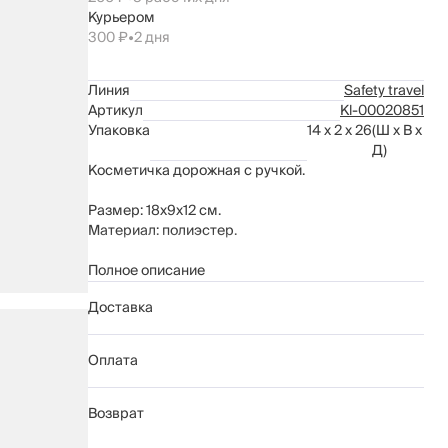
Курьером
300 ₽
•
2 дня
Линия
Safety travel
Артикул
Kl-00020851
Упаковка
14 x 2 x 26
(Ш x В x
Д)
Косметичка дорожная с ручкой.
Размер: 18х9х12 см.
Материал: полиэстер.
Рекомендуется ручная стирка.
Полное описание
Доставка
Оплата
Возврат