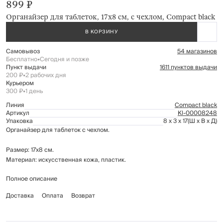
899 ₽
Органайзер для таблеток, 17х8 см, с чехлом, Compact black
В КОРЗИНУ
Самовывоз
54 магазинов
Бесплатно
•
Сегодня и позже
Пункт выдачи
1611 пунктов выдачи
200 ₽
•
2 рабочих дня
Курьером
300 ₽
•
1 день
Линия
Compact black
Артикул
Kl-00008248
Упаковка
8 x 3 x 17
(Ш x В x Д)
Органайзер для таблеток с чехлом.
Размер: 17х8 см.
Материал: искусственная кожа, пластик.
Полное описание
Протирать мягкой сухой тканью.
Доставка
Оплата
Возврат