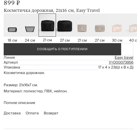
899 ₽
Косметичка дорожная, 21х16 см, Easy Travel
21 см
18 см
24 см
27 см
21 см
27 см
30 см
40 
СООБЩИТЬ О ПОСТУПЛЕНИИ
Линия
Easy travel
Артикул
Ут000073956
Упаковка
17 x 4 x 23
(Ш x В x Д)
Косметичка дорожная.
Размер: 21х16х7 см.
Материал: полиэстер, ПВХ, нейлон.
Полное описание
Рекомендации по уходу: протирать сухой, мягкой тканью. Можно
стирать в стиральной машине на деликатном режиме при температуре
Доставка
Оплата
Возврат
ниже 40С.