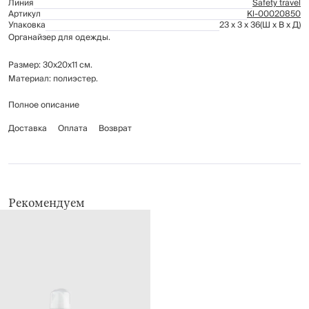
Линия
Safety travel
Артикул
Kl-00020850
Упаковка
23 x 3 x 36
(Ш x В x Д)
Органайзер для одежды.
Размер: 30х20х11 см.
Материал: полиэстер.
Полное описание
Рекомендуется ручная стирка.
Доставка
Оплата
Возврат
Рекомендуем