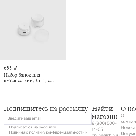
699 ₽
Набор банок для
путешествий, 2 шт, с
дозатором, Basic
Подпишитесь на рассылку
Найти
О на
О
магазин
Введите ваш email
компан
8 (800) 500-
Подписаться на
рассылку
Новост
14-05
Принимаю
политику конфиденциальности
и
Докум
online@khlh.ru