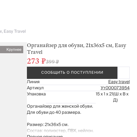
, Easy Travel
Органайзер для обуви, 21х36х5 см, Easy
Крупнее
Travel
273 ₽
399 ₽
СООБЩИТЬ О ПОСТУПЛЕНИИ
Линия
Easy travel
Артикул
Ут000073954
Упаковка
15 x 1 x 21
(Ш x В x
Д)
Органайзер для женской обуви.
Для обуви до 40 размера.
Размер: 21х36х5 см.
Состав: полиэстер, ПВХ, нейлон.