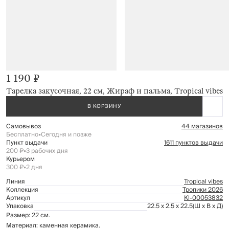
1 190 ₽
Тарелка закусочная, 22 см, Жираф и пальма, Tropical vibes
В КОРЗИНУ
Самовывоз
44 магазинов
Бесплатно
•
Сегодня и позже
Пункт выдачи
1611 пунктов выдачи
200 ₽
•
3 рабочих дня
Курьером
300 ₽
•
2 дня
Линия
Tropical vibes
Коллекция
Тропики 2026
Артикул
Kl-00053832
Упаковка
22.5 x 2.5 x 22.5
(Ш x В x Д)
Размер: 22 см.
Материал: каменная керамика.