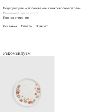
Подходит для использования в микроволновой печи.
Рекомендации по уходу:
Полное описание
мыть вручную с применением мягких моющих средств
не использовать для ухода абразивные чистящие средства и
Доставка
Оплата
Возврат
жесткие губки
можно мыть в посудомоечной машине
Рекомендуем