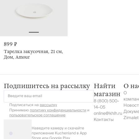
899 ₽
Тарелка закусочная, 21 см,
Дом, Amour
Подпишитесь на рассылку
Найти
О на
О
магазин
Введите ваш email
компан
8 (800) 500-
Подписаться на
рассылку
Новост
14-05
Принимаю
политику конфиденциальности
и
Докум
online@khlh.ru
пользовательское соглашение
Zimalet
Контакты
Наведите камеру и скачайте
приложение Kuchenland в App
Store или Google Play