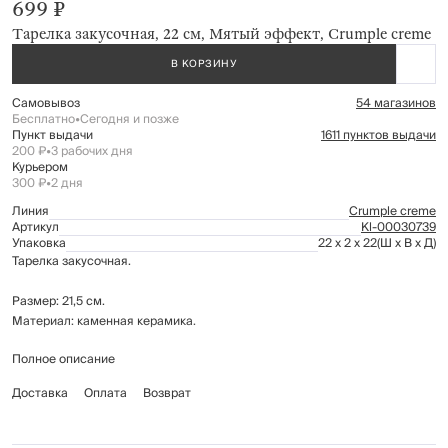
699 ₽
Тарелка закусочная, 22 см, Мятый эффект, Crumple creme
В КОРЗИНУ
Самовывоз
54 магазинов
Бесплатно
•
Сегодня и позже
Пункт выдачи
1611 пунктов выдачи
200 ₽
•
3 рабочих дня
Курьером
300 ₽
•
2 дня
Линия
Crumple creme
Артикул
Kl-00030739
Упаковка
22 x 2 x 22
(Ш x В x Д)
Тарелка закусочная.
Размер: 21,5 см.
Материал: каменная керамика.
Полное описание
Подходит для использования в микроволновой печи.
Рекомендуется мыть вручную с применением мягких моющих средств.
Доставка
Оплата
Возврат
Не использовать для ухода абразивные чистящие средства и жесткие
губки.
Можно мыть в посудомоечной машине.