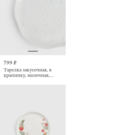
799 ₽
Тарелка закусочная, в
крапинку, молочная,
Crumple speckled