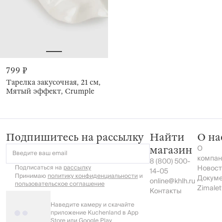
799 ₽
Тарелка закусочная, 21 см,
Мятый эффект, Crumple
Подпишитесь на рассылку
Найти
О на
О
магазин
Введите ваш email
компан
8 (800) 500-
Подписаться на
рассылку
Новост
14-05
Принимаю
политику конфиденциальности
и
Докум
online@khlh.ru
пользовательское соглашение
Zimalet
Контакты
Наведите камеру и скачайте
приложение Kuchenland в App
Store или Google Play