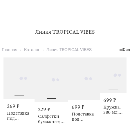
Линия TROPICAL VIBES
Главная
Каталог
Линия TROPICAL VIBES
Фил
699 ₽
269 ₽
699 ₽
Кружка,
229 ₽
380 мл,
Подставка
Подставка
Салфетки
Жираф,
под
под
бумажные,
Tropical
кружку,
горячее,
Tropical
vibes
Слон,
13x26 см,