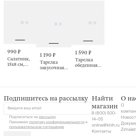
vibes
Tropical
Жираф,
vibes
Tropical
vibes
990 ₽
1 590 ₽
1 190 ₽
Салатник,
Тарелка
Тарелка
15х8 см,
обеденная,
закусочная,
Слон и
бежевая,
22 см,
пальма,
Tropical
Жираф и
Tropical
vibes
пальма,
vibes
Tropical
vibes
Подпишитесь на рассылку
Найти
О на
О
магазин
Введите ваш email
компан
8 (800) 500-
Подписаться на
рассылку
Новост
14-05
Принимаю
политику конфиденциальности
и
Докум
online@khlh.ru
пользовательское соглашение
Zimalet
Контакты