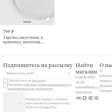
799 ₽
Тарелка закусочная, в
крапинку, молочная,
Crumple speckled
Подпишитесь на рассылку
Найти
О на
О
магазин
Введите ваш email
компан
8 (800) 500-
Подписаться на
рассылку
Новост
14-05
Принимаю
политику конфиденциальности
и
Докум
online@khlh.ru
пользовательское соглашение
Zimalet
Контакты
Наведите камеру и скачайте
приложение Kuchenland в App
Store или Google Play