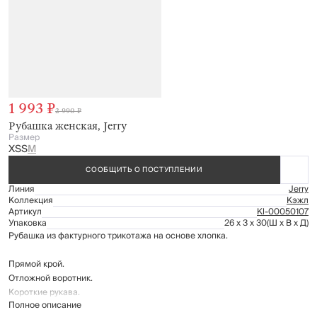
1 993 ₽
2 990 ₽
Рубашка женская, Jerry
Размер
XS
S
M
СООБЩИТЬ О ПОСТУПЛЕНИИ
Линия
Jerry
Коллекция
Кэжл
Артикул
Kl-00050107
Упаковка
26 x 3 x 30
(Ш x В x Д)
Рубашка из фактурного трикотажа на основе хлопка.
Прямой крой.
Отложной воротник.
Короткие рукава.
Полное описание
Застегивается на пуговицы.