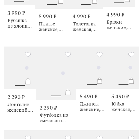
3 990 ₽
4 990 ₽
5 990 ₽
4 990 ₽
Рубашка
Брюки
Платье
Толстовка
из хлопка
женские,
женское,
женская,
в клетку
Leola
Nerea
Leola
Aisha
5 490 ₽
5 490 ₽
2 290 ₽
Джинсы
Юбка
Лонгслив
2 290 ₽
женские,
женская,
женский,
Футболка из
Aliet
Aimee
Franziska
смесового
хлопка с
декоративным
швом на