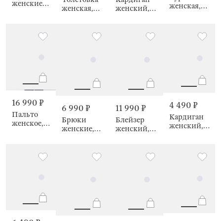
женские,
женская,
женская,
женский,
Daniela
Alinta
Daniela
Leontyna
16 990 ₽
4 490 ₽
6 990 ₽
11 990 ₽
Пальто
Кардиган
Брюки
Блейзер
женское,
женский,
женские,
женский,
Nico
Heather
Augusta
Augusta