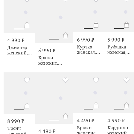
спине Carin
6 990 ₽
5 990 ₽
4 990 ₽
Куртка
Рубашка
Джемпер
5 990 ₽
женская,
женская,
женский,
Брюки
Freida
Tereza
Aimee
женские,
Freida
4 490 ₽
4 990 ₽
8 990 ₽
Брюки
Кардиган
Тренч
4 490 ₽
женские,
женский,
женский,