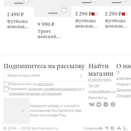
2 290 ₽
2 290 ₽
2 490 ₽
Футболка
Футболка
Футболка
9 990 ₽
женская,
женская,
женская,
Тренч
Julianne
Julianne
Liliana
женский,
Omaira
Подпишитесь на рассылку
Найти
О на
О
магазин
Введите ваш email
компан
8 (800) 500-
Подписаться на
рассылку
Новост
14-05
Принимаю
политику конфиденциальности
и
Докум
online@khlh.ru
пользовательское соглашение
Zimalet
Контакты
Наведите камеру и скачайте
приложение Kuchenland в App
Store или Google Play
© 2014 – 2026 kuchenland.ru
Создано