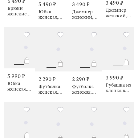
6 490 ₽
3 490 ₽
5 490 ₽
3 490 ₽
Брюки
Джемпер
Юбка
Джемпер
женские,
женский,
женская,
женский,
Lacres
Raquel
Lacres
Raquel
5 990 ₽
3 990 ₽
2 290 ₽
2 290 ₽
Юбка
Рубашка из
Футболка
Футболка
женская,
хлопка в
женская,
женская,
Vivien
клетку
Dylan
Dylan
Aisha