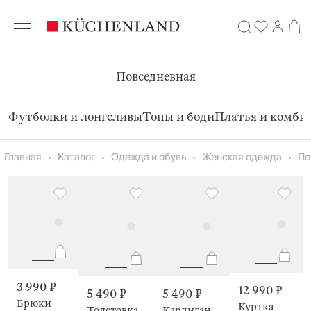
Повседневная
Футболки и лонгсливы
Топы и боди
Платья и комби
Главная
Каталог
Одежда и обувь
Женская одежда
По
3 990 ₽
12 990 ₽
5 490 ₽
5 490 ₽
Брюки
Куртка
Толстовка
Кардиган