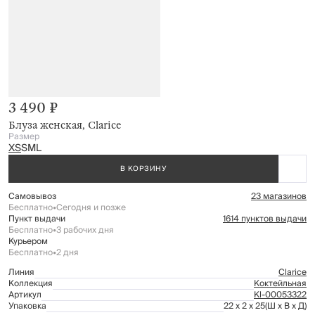
3 490 ₽
Блуза женская, Clarice
Размер
XS
S
M
L
В КОРЗИНУ
Самовывоз
23 магазинов
Бесплатно
•
Сегодня и позже
Пункт выдачи
1614 пунктов выдачи
Бесплатно
•
3 рабочих дня
Курьером
Бесплатно
•
2 дня
Линия
Clarice
Коллекция
Коктейльная
Артикул
Kl-00053322
Упаковка
22 x 2 x 25
(Ш x В x Д)