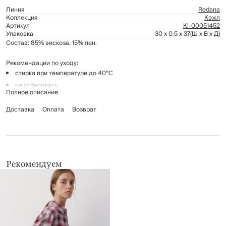
Линия
Redana
Коллекция
Кэжл
Артикул
Kl-00051452
Упаковка
30 x 0.5 x 37
(Ш x В x Д)
Состав: 85% вискоза, 15% лен.
Рекомендации по уходу:
стирка при температуре до 40°C
не отбеливать
Полное описание
гладить при температуре до 110°C, без пара
Доставка
химчистка запрещена
Оплата
Возврат
барабанная сушка до 40°C
Рекомендуем