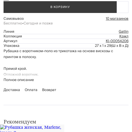
В КОРЗИНУ
Самовывоз
10 магазинов
Бесплатно
•
Сегодня и позже
Линия
Gatlin
Коллекция
Кэжл
Артикул
Kl-00054206
Упаковка
27 x 1 x 29
(Ш x В x Д)
Рубашка с воротником-поло из трикотажа на основе вискозы с
принтом в полоску.
Прямой крой.
Отложной воротник.
Полное описание
Короткие рукава.
Короткая планка с пуговицами.
Доставка
Оплата
Возврат
Состав: 70% вискоза, 30% нейлон.
Рекомендации по уходу:
стирка при температуре до 30°С
не отбеливать
Рекомендуем
сушить на горизонтальной поверхности
гладить при низкой температуре (до 110°С), без пара