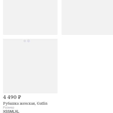
4 490 ₽
Рубашка женская, Gatlin
Размер
XS
S
M
L
XL