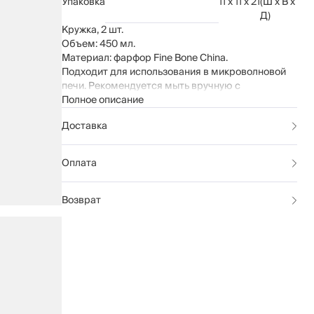
Упаковка
11 x 11 x 21
(Ш x В x
Д)
Кружка, 2 шт.
Объем: 450 мл.
Материал: фарфор Fine Bone China.
Подходит для использования в микроволновой
печи. Рекомендуется мыть вручную с
применением мягких моющих средств. Не
Полное описание
использовать для ухода абразивные моющие
Доставка
средства и жесткие губки.
Можно мыть в посудомоечной машине
исключительно на щадящем режиме.
Оплата
Возврат