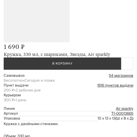
1 690 ₽
Кружка, 330 мл, с шариками, Звезды, Air sparkly
В КОРЗИНУ
Самовывоз
54 магазинов
Бесплатно
•
Сегодня и позже
Пункт выдачи
1616 пунктов выдачи
200 ₽
•
2 рабочих дня
Курьером
300 ₽
•
1 день
Линия
Air sparkly
Артикул
Т1-00013665
Упаковка
10 x 13 x 13
(Ш x В x Д)
Кружка с двойными стенками.
Объем: 330 мл.