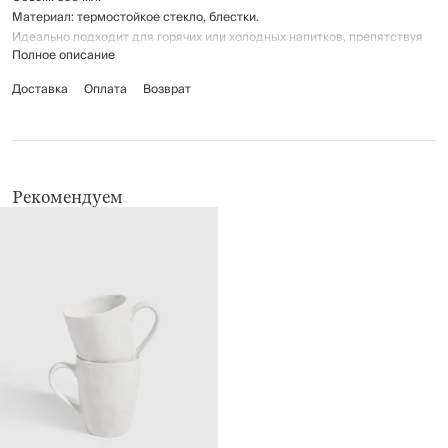
Материал: термостойкое стекло, блестки.
Идеально подходит для горячих или холодных напитков, препятствуя
Полное описание
их быстрому остыванию или нагреву.
Нельзя использовать в микроволновой печи.
Доставка
Оплата
Возврат
Рекомендуется мыть вручную с применением мягких моющих средств.
Не использовать для ухода абразивные чистящие средства и жёсткие
губки.
Можно мыть в посудомоечной машине на щадящем режиме для
стекла.
Рекомендуем