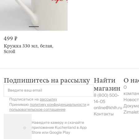
499 ₽
Кружка 330 мл, белая,
Scroll
Подпишитесь на рассылку
Найти
О на
О
магазин
Введите ваш email
компан
8 (800) 500-
Подписаться на
рассылку
Новост
14-05
Принимаю
политику конфиденциальности
и
Докум
online@khlh.ru
пользовательское соглашение
Zimalet
Контакты
Наведите камеру и скачайте
приложение Kuchenland в App
Store или Google Play