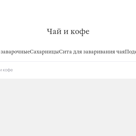
Чай и кофе
заварочные
Сахарницы
Сита для заваривания чая
Под
и кофе