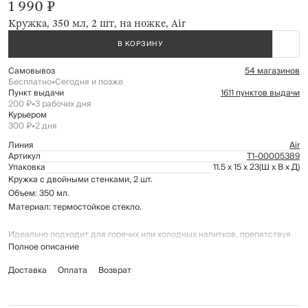
1 990 ₽
Кружка, 350 мл, 2 шт, на ножке, Air
В КОРЗИНУ
Самовывоз
54 магазинов
Бесплатно
•
Сегодня и позже
Пункт выдачи
1611 пунктов выдачи
200 ₽
•
3 рабочих дня
Курьером
300 ₽
•
2 дня
Линия
Air
Артикул
Т1-00005389
Упаковка
11.5 x 15 x 23
(Ш x В x Д)
Кружка с двойными стенками, 2 шт.
Объем: 350 мл.
Материал: термостойкое стекло.
Идеально подходит для горячих или холодных напитков, препятствуя
Полное описание
их быстрому остыванию или нагреву.
Доставка
Оплата
Возврат
Не подходит для использования в микроволновой печи.
Рекомендуется мыть вручную с применением мягких моющих средств.
Не использовать для ухода абразивные чистящие средства и жёсткие