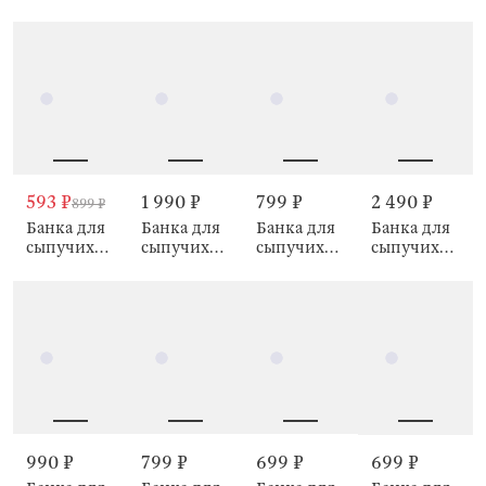
продуктов,
продуктов,
продуктов,
продуктов,
920 мл,
510 мл,
750 мл,
500 мл,
Verre
Verre
клипса,
клипса,
Ribby gold
Ribby gold
593 ₽
1 990 ₽
799 ₽
2 490 ₽
899 ₽
Банка для
Банка для
Банка для
Банка для
сыпучих
сыпучих
сыпучих
сыпучих
продуктов,
продуктов,
продуктов,
продуктов,
1 л, Ribby
250 мл, 2
250 мл, с
1,5 л,
wood
шт, с
ложкой,
Желудь,
ложками,
Keep
Ripply
Keep
wood
990 ₽
799 ₽
699 ₽
699 ₽