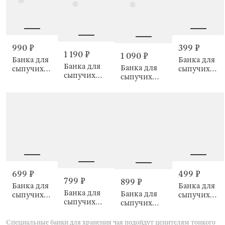
990 ₽
399 ₽
1 190 ₽
1 090 ₽
Банка для
Банка для
Банка для
Банка для
сыпучих
сыпучих
сыпучих
сыпучих
продуктов,
продуктов,
продуктов,
продуктов,
850 мл,
750 мл,
1,5 л, Home
1,1 л, Home
Home made
Clear cork
made
made
699 ₽
499 ₽
799 ₽
899 ₽
Банка для
Банка для
Банка для
Банка для
сыпучих
сыпучих
сыпучих
сыпучих
продуктов,
продуктов,
продуктов,
продуктов,
500 мл,
Comfort
800 мл,
1,1 л,
Camellia
Специальные банки для хранения чая подойдут ценителям тонкого