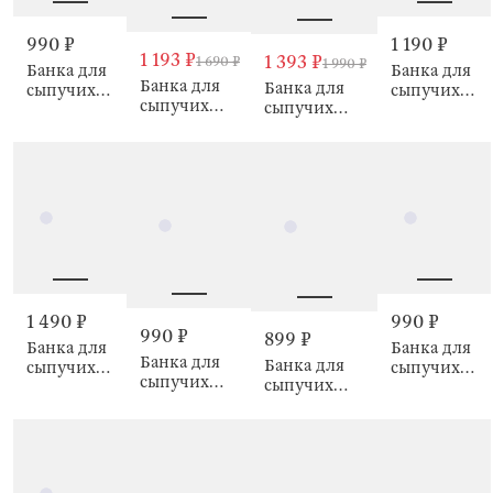
990 ₽
1 190 ₽
1 193 ₽
1 393 ₽
1 690 ₽
1 990 ₽
Банка для
Банка для
Банка для
Банка для
сыпучих
сыпучих
сыпучих
сыпучих
продуктов,
продуктов,
продуктов,
продуктов,
900 мл,
Tropical
Clear font
1,1 л, Clear
Milk
leaves
font
kitchen
1 490 ₽
990 ₽
990 ₽
899 ₽
Банка для
Банка для
Банка для
Банка для
сыпучих
сыпучих
сыпучих
сыпучих
продуктов,
продуктов,
продуктов,
продуктов, 1
230 мл, 2
700 мл,
1,6 л,
л, Camellia
шт, Noble
Camellia
Camellia
wood
tree
wood
wood