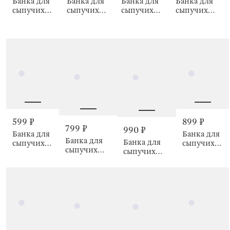
Банка для
Банка для
Банка для
Банка для
сыпучих
сыпучих
сыпучих
сыпучих
продуктов,
продуктов,
продуктов,
продуктов,
1,2 л,
500 мл,
300 мл,
750 мл,
Ripply
Ripply
Ripply
Classic gold
wood
wood
wood
599 ₽
899 ₽
799 ₽
990 ₽
Банка для
Банка для
Банка для
Банка для
сыпучих
сыпучих
сыпучих
сыпучих
продуктов,
продуктов,
продуктов,
продуктов,
стекло Б/
1,2 л,
800 мл,
1,6 л,
пластик,
Янтарная
Янтарная
Янтарная
Classic gold
крышка,
крышка,
крышка,
Amber font
Amber font
Amber font