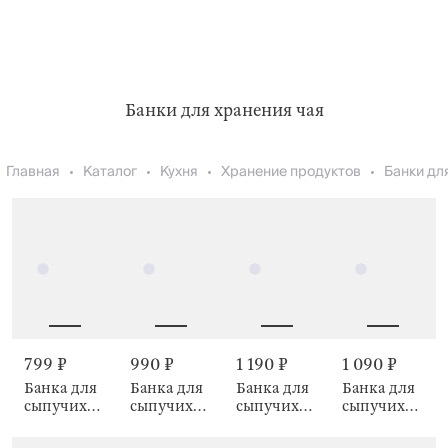
Банки для хранения чая
Главная
Каталог
Кухня
Хранение продуктов
Банки дл
799 ₽
990 ₽
1 190 ₽
1 090 ₽
Банка для
Банка для
Банка для
Банка для
сыпучих
сыпучих
сыпучих
сыпучих
продуктов,
продуктов,
продуктов,
продуктов,
650 мл,
1 л, Ravi
1,7 л, Ravi
1,2 л, Ravi