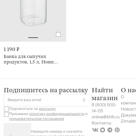
1 190 ₽
Банка для сыпучих
продуктов, 1,5 л, Home
made
Подпишитесь на рассылку
Найти
О на
О
магазин
Введите ваш email
компан
8 (800) 500-
Подписаться на
рассылку
Новост
14-05
Принимаю
политику конфиденциальности
и
Докум
online@khlh.ru
пользовательское соглашение
Zimalet
Контакты
Наведите камеру и скачайте