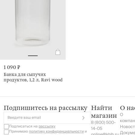
1 090 ₽
Банка для сыпучих
продуктов, 1,2 л, Ravi wood
Подпишитесь на рассылку
Найти
О на
О
магазин
Введите ваш email
компан
8 (800) 500-
Подписаться на
рассылку
Новост
14-05
Принимаю
политику конфиденциальности
и
Докум
online@khlh.ru