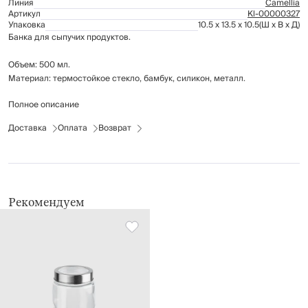
Линия
Camellia
Артикул
Kl-00000327
Упаковка
10.5 x 13.5 x 10.5
(Ш x В x Д)
Банка для сыпучих продуктов.
Объем: 500 мл.
Материал: термостойкое стекло, бамбук, силикон, металл.
Полное описание
Рекомендуется мыть вручную с применением мягких моющих средств.
Не использовать для ухода абразивные чистящие средства и жесткие
Доставка
Оплата
Возврат
губки. Банку без крышки можно мыть в посудомоечной машине на
щадящем режиме для стекла.
Рекомендуем