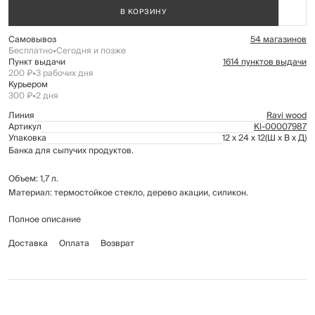
В КОРЗИНУ
Самовывоз
54 магазинов
Бесплатно
•
Сегодня и позже
Пункт выдачи
1614 пунктов выдачи
200 ₽
•
3 рабочих дня
Курьером
300 ₽
•
2 дня
Линия
Ravi wood
Артикул
Kl-00007987
Упаковка
12 x 24 x 12
(Ш x В x Д)
Банка для сыпучих продуктов.
Объем: 1,7 л.
Материал: термостойкое стекло, дерево акации, силикон.
Полное описание
Рекомендуется мыть вручную с применением мягких моющих средств.
Не использовать для ухода абразивные чистящие средства и жесткие
Доставка
Оплата
Возврат
губки.
Банку без крышки можно мыть в посудомоечной машине на щадящем
режиме для стекла.