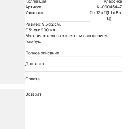
Коллекция
Классика
Артикул
Kl-00045447
Упаковка
11 x 12 x 11
(Ш x В x
Д)
Размер: 9,5х12 см.
Объем: 900 мл.
Материал: железо с цветным напылением,
бамбук.
Рекомендации по уходу:
Полное описание
мыть вручную с применением мягких
Доставка
моющих средств
не использовать для ухода абразивные
чистящие средства и жесткие губки
Оплата
необходимо протирать насухо во избежание
появления ржавчины
Возврат
нельзя мыть в посудомоечной машине