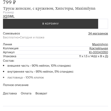
799 ₽
Трусы женские, с кружевом, Хипстеры, Maximilynn
Размер
XS
S
M
L
В КОРЗИНУ
Самовывоз
34 магазинов
Бесплатно
•
Сегодня и позже
Линия
Maximilynn
Коллекция
Коктейльная
Артикул
Kl-00043350
Упаковка
11 x 1.5 x 14
(Ш x В x Д)
Состав:
внешняя часть - 90% нейлон, 10% спандекс
внутренняя часть - 95% нейлон, 5% спандекс
ластовица - 100% хлопок
Полное описание
Рекомендации по уходу:
Доставка
особо деликатная стирка при температуре до 30°С
Оплата
Возврат
отжим запрещен
не отбеливать