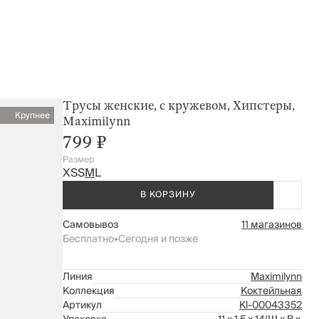
Трусы женские, с кружевом, Хипстеры,
Крупнее
Maximilynn
799 ₽
Размер
XS
S
M
L
В КОРЗИНУ
Самовывоз
11 магазинов
Бесплатно
•
Сегодня и позже
Линия
Maximilynn
Коллекция
Коктейльная
Артикул
Kl-00043352