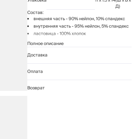
Упаковка
11 x 1.5 x 14
(Ш x В x
Д)
Состав:
внешняя часть - 90% нейлон, 10% спандекс
внутренняя часть - 95% нейлон, 5% спандекс
ластовица - 100% хлопок
Полное описание
Рекомендации по уходу:
особо деликатная стирка при температуре до
Доставка
30°С
отжим запрещен
Оплата
не отбеливать
глажение запрещено
Возврат
химчистка запрещена
не применять барабанную сушку