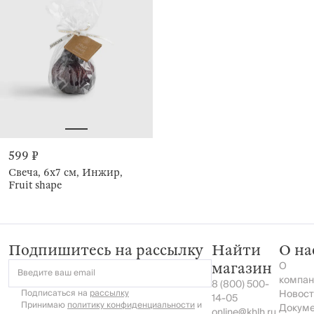
599 ₽
Свеча, 6х7 см, Инжир,
Fruit shape
Подпишитесь на рассылку
Найти
О на
О
магазин
Введите ваш email
компан
8 (800) 500-
Подписаться на
рассылку
Новост
14-05
Принимаю
политику конфиденциальности
и
Докум
online@khlh.ru