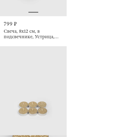
799 ₽
Свеча, 8х12 см, в
подсвечнике, Устрица,
Seaside candle