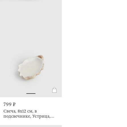
799 ₽
Свеча, 8х12 см, в
подсвечнике, Устрица,
Seaside candle