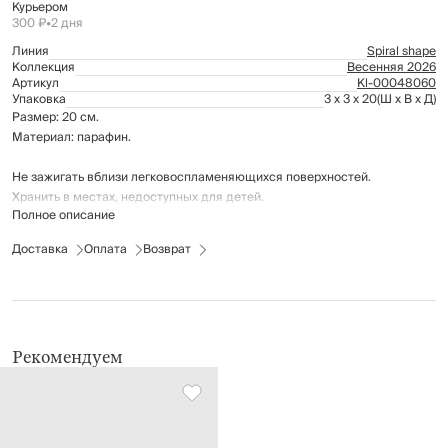
Курьером
300 ₽
•
2 дня
Линия
Spiral shape
Коллекция
Весенняя 2026
Артикул
Kl-00048060
Упаковка
3 x 3 x 20
(Ш x В x Д)
Размер: 20 см.
Материал: парафин.
Не зажигать вблизи легковоспламеняющихся поверхностей.
Хранить в местах, недоступных для детей.
Полное описание
Доставка
Оплата
Возврат
Рекомендуем