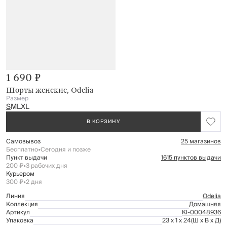
1 690 ₽
Шорты женские, Odelia
Размер
S
M
L
XL
В КОРЗИНУ
Самовывоз
25 магазинов
Бесплатно
•
Сегодня и позже
Пункт выдачи
1615 пунктов выдачи
200 ₽
•
3 рабочих дня
Курьером
300 ₽
•
2 дня
Линия
Odelia
Коллекция
Домашняя
Артикул
Kl-00048936
Упаковка
23 x 1 x 24
(Ш x В x Д)