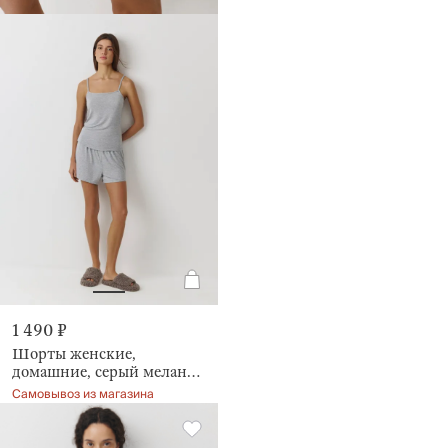
1 490 ₽
Шорты женские,
домашние, серый меланж,
Aidila
Самовывоз из магазина