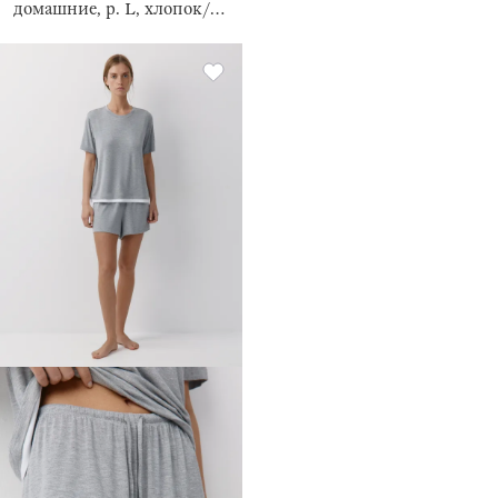
домашние, р. L, хлопок/
полиэстер К, коричневые,
Relina