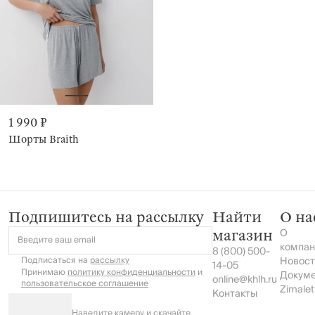
1 990 ₽
Шорты Braith
Подпишитесь на рассылку
Найти
О на
О
магазин
Введите ваш email
компан
8 (800) 500-
Подписаться на
рассылку
Новост
14-05
Принимаю
политику конфиденциальности
и
Докум
online@khlh.ru
пользовательское соглашение
Zimalet
Контакты
Наведите камеру и скачайте