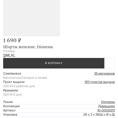
1 690 ₽
Шорты женские, Dionessa
Размер
S
M
L
XL
В КОРЗИНУ
Самовывоз
35 магазинов
Бесплатно
•
Сегодня и позже
Пункт выдачи
1611 пунктов выдачи
200 ₽
•
3 рабочих дня
Курьером
300 ₽
•
2 дня
Линия
Dionessa
Коллекция
Домашняя
Артикул
Kl-00053111
Упаковка
28 x 2 x 38
(Ш x В x Д)