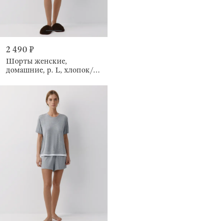
2 490 ₽
Шорты женские,
домашние, р. L, хлопок/
полиэстер К, коричневые,
Relina