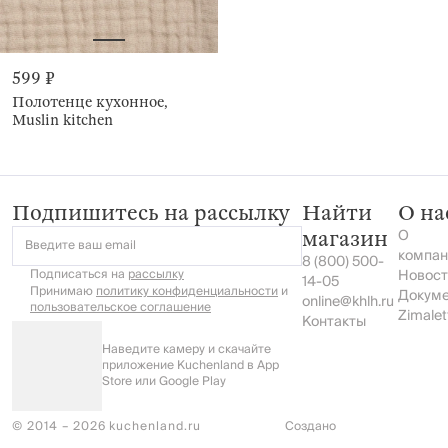
599 ₽
Полотенце кухонное,
Muslin kitchen
Подпишитесь на рассылку
Найти
О на
О
магазин
Введите ваш email
компан
8 (800) 500-
Подписаться на
рассылку
Новост
14-05
Принимаю
политику конфиденциальности
и
Докум
online@khlh.ru
пользовательское соглашение
Zimalet
Контакты
Наведите камеру и скачайте
приложение Kuchenland в App
Store или Google Play
© 2014 – 2026 kuchenland.ru
Создано