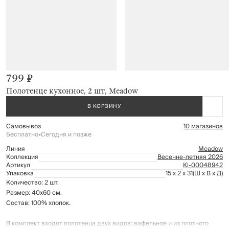
799 ₽
Полотенце кухонное, 2 шт, Meadow
В КОРЗИНУ
Самовывоз
10 магазинов
Бесплатно
•
Сегодня и позже
Линия
Meadow
Коллекция
Весенне-летняя 2026
Артикул
Kl-00048942
Упаковка
15 x 2 x 31
(Ш x В x Д)
Количество: 2 шт.
Размер: 40х60 см.
Состав: 100% хлопок.
В комплект входят полотенца двух видов: вафельное и из плотного