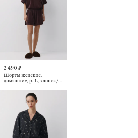
2 490 ₽
Шорты женские,
домашние, р. L, хлопок/
полиэстер К, коричневые,
Relina