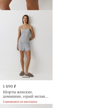
1 490 ₽
Шорты женские,
домашние, серый меланж,
Aidila
Самовывоз из магазина