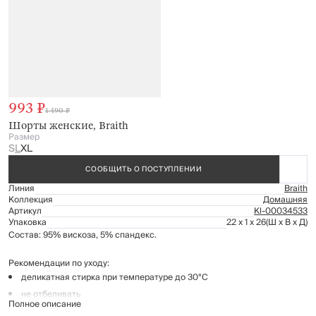
993 ₽
1 490 ₽
Шорты женские, Braith
Размер
S
L
XL
СООБЩИТЬ О ПОСТУПЛЕНИИ
Линия
Braith
Коллекция
Домашняя
Артикул
Kl-00034533
Упаковка
22 x 1 x 26
(Ш x В x Д)
Состав: 95% вискоза, 5% спандекс.
Рекомендации по уходу:
деликатная стирка при температуре до 30°C
не отбеливать
Полное описание
гладить при низкой температуре (до 110°C)