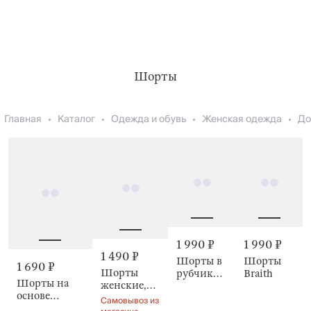
Шорты
Главная
Каталог
Одежда и обувь
Женская одежда
До
1 990 ₽
1 990 ₽
1 490 ₽
Шорты в
Шорты
1 690 ₽
Шорты
рубчик
Braith
Шорты на
женские,
Semary
основе
Meryl
Самовывоз из
вискозы