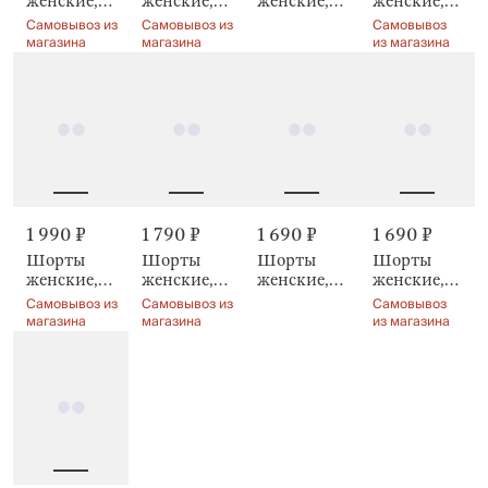
женские,
женские,
женские,
женские,
домашние,
Arisha
домашние,
домашние,
Самовывоз
Самовывоз из
Самовывоз из
с рюшами,
молочные,
Sevilla
из магазина
магазина
магазина
Rosemary
Raibina
1 690 ₽
1 690 ₽
1 990 ₽
1 790 ₽
Шорты
Шорты
Шорты
Шорты
женские,
женские,
женские,
женские,
домашние,
домашние,
Limva
домашние,
Самовывоз
Самовывоз из
Самовывоз из
молочные,
черные,
белые,
из магазина
магазина
магазина
Marlla
Chlollie
Mirandea