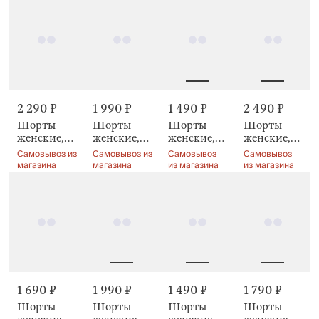
Delia
1 490 ₽
2 490 ₽
2 290 ₽
1 990 ₽
Шорты
Шорты
Шорты
Шорты
женские,
женские,
женские,
женские,
домашние,
домашние,
Pegina
домашние,
Самовывоз
Самовывоз
Самовывоз из
Самовывоз из
серый
молочные,
молочные,
из магазина
из магазина
магазина
магазина
меланж,
Moisia
Allison
Aidila
1 490 ₽
1 790 ₽
1 690 ₽
1 990 ₽
Шорты
Шорты
Шорты
Шорты