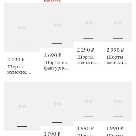
магазина
Meryl
2 290 ₽
2 990 ₽
2 690 ₽
Шорты
Шорты
2 490 ₽
Шорты из
женские
женские,
Шорты
фактурной
Firona
Lemira
женские,
ткани
домашние, р.
Savina
L, хлопок/
полиэстер К,
коричневые,
Relina
1 690 ₽
1 990 ₽
1 790 ₽
Шорты
Шорты