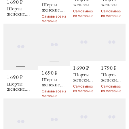
1 690 ₽
Шорты
женские,
женские,
Шорты
женские,
Madmina
Nataly
Самовывоз
Самовывоз
женские,
Jocelyn
из магазина
из магазина
Самовывоз из
Dionessa
магазина
1 690 ₽
1 790 ₽
1 690 ₽
Шорты
Шорты
1 690 ₽
Шорты
женские,
женские,
Шорты
женские,
Nirla
с
Самовывоз
Самовывоз
женские,
Elodie
рюшами,
из магазина
из магазина
Самовывоз из
Hanlona
Roldia
магазина