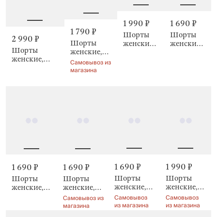
1 990 ₽
1 690 ₽
1 790 ₽
Шорты
Шорты
2 990 ₽
Шорты
женские,
женские,
Шорты
женские,
Valtori
Odelia
женские,
Deremisa
Самовывоз из
Vicila
магазина
1 690 ₽
1 990 ₽
1 690 ₽
1 690 ₽
Шорты
Шорты
Шорты
Шорты
женские,
женские,
женские,
женские,
Leksli
домашние,
Odelia
Amina
Самовывоз
Самовывоз
Самовывоз из
с
из магазина
из магазина
магазина
кружевом,