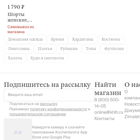
1 790 ₽
Шорты
женские,
домашние,
Самовывоз из
желтые,
магазина
Dirona
Домашняя одежда
Брюки
Кардиганы
Костюмы
Лонгсливы
Платья
Рубашки
Топы
Футболки
Халаты
Худи и свитшоты
Подпишитесь на рассылку
Найти
О на
О
магазин
Введите ваш email
компан
8 (800) 500-
Подписаться на
рассылку
Новост
14-05
Принимаю
политику конфиденциальности
и
Докум
online@khlh.ru
пользовательское соглашение
Zimalet
Контакты
Наведите камеру и скачайте
приложение Kuchenland в App
Store или Google Play