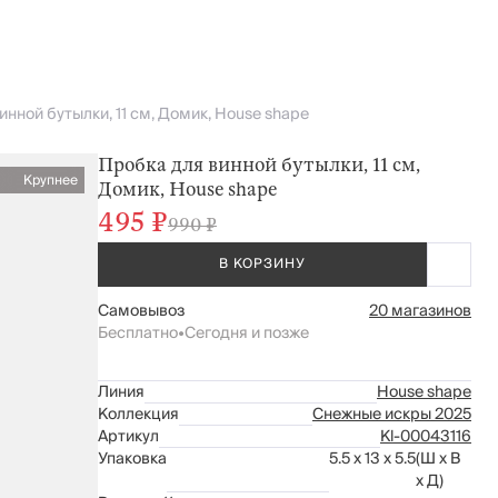
инной бутылки, 11 см, Домик, House shape
Пробка для винной бутылки, 11 см,
Крупнее
Домик, House shape
495 ₽
990 ₽
В КОРЗИНУ
Самовывоз
20 магазинов
Бесплатно
•
Сегодня и позже
Линия
House shape
Коллекция
Снежные искры 2025
Артикул
Kl-00043116
Упаковка
5.5 x 13 x 5.5
(Ш x В
x Д)