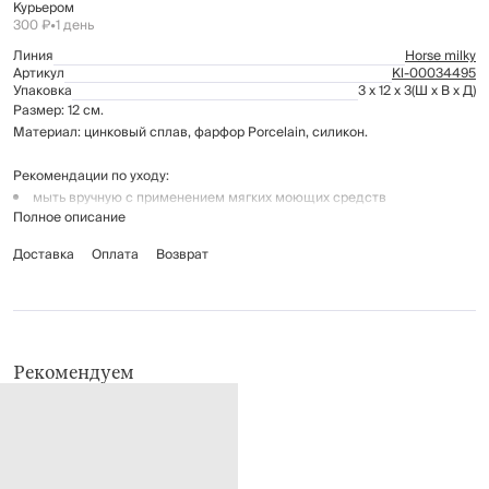
Курьером
300 ₽
•
1 день
Линия
Horse milky
Артикул
Kl-00034495
Упаковка
3 x 12 x 3
(Ш x В x Д)
Размер: 12 см.
Материал: цинковый сплав, фарфор Porcelain, силикон.
Рекомендации по уходу:
мыть вручную с применением мягких моющих средств
Полное описание
не использовать для ухода абразивные чистящие средства и
жесткие губки
Доставка
Оплата
Возврат
нельзя мыть в посудомоечной машине
Рекомендуем