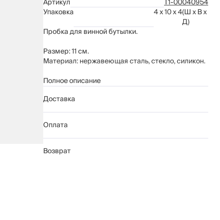
Артикул
Т1-00040954
Упаковка
4 x 10 x 4
(Ш x В x
Д)
Пробка для винной бутылки.
Размер: 11 см.
Материал: нержавеющая сталь, стекло, силикон.
Рекомендуется мыть вручную с применением
Полное описание
мягких моющих средств. Не использовать для
Доставка
ухода абразивные чистящие средства и жесткие
губки.
Нельзя мыть в посудомоечной машине.
Оплата
Возврат