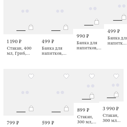
499 ₽
990 ₽
Банка дл
1 190 ₽
499 ₽
Банка для
напитков
напитков,
Стакан, 400
Банка для
550 мл,
550 мл,
мл, Гриб,
напитков,
Тыква,
Ежик,
Shape
550 мл,
Pumpkin
Forest
Тыква,
animals
Pumpkin
3 990 ₽
899 ₽
Стакан,
Стакан,
300 мл,
300 мл,
799 ₽
599 ₽
6 шт,
Ripply