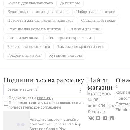
Бокалы для шампанского
Декантеры
Кувшины, графины и диспенсеры
Наборы для напитков
Предметы для охлаждения напитков
Стаканы для виски
Стаканы для воды и напитков
Стаканы для пива
Стопки для водки
Штопоры и открывалки
Бокалы для белого вина
Бокалы для красного вина
Графины для воды
Кувшины для сока
Подпишитесь на рассылку
Найти
О на
О
магазин
Введите ваш email
компан
8 (800) 500-
Подписаться на
рассылку
Новост
14-05
Принимаю
политику конфиденциальности
и
Докум
online@khlh.ru
пользовательское соглашение
Zimalet
Контакты
Наведите камеру и скачайте
приложение Kuchenland в App
Store или Google Play