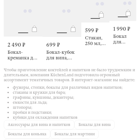
1 990 ₽
599 ₽
Бокал
Стакан,
для
250 мл,
2 490 ₽
699 ₽
вина,
Parabello
Бокал-
Бокал-кубок
Sefro
креманка для
для вина,
шампанского,
Parabello
250 мл, 2 шт,
Чтобы приготовление коктейлей и напитков не было трудоемким и
Marlengo
длительным, компания KüchenLand подготовила огромный
ассортимент тематичных товаров. В интернет-магазине вы найдете:
фужеры, стопки, бокалы для различных видов напитков;
стаканы и кружки для бара;
графины, кувшины, декантеры;
емкости для льда;
штопоры;
пробки и подставки;
кубики для охлаждения напитков
Аксессуары для вина и напитков
Бокалы для вина
Бокалы для коньяка
Бокалы для мартини