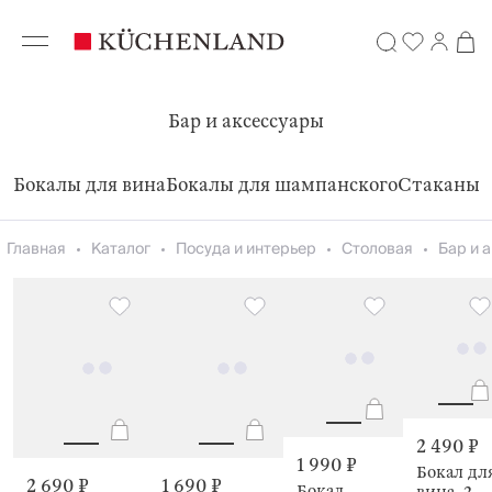
Бар и аксессуары
Бокалы для вина
Бокалы для шампанского
Стаканы д
Главная
Каталог
Посуда и интерьер
Столовая
Бар и 
2 490 ₽
1 990 ₽
Бокал дл
2 690 ₽
1 690 ₽
Бокал-