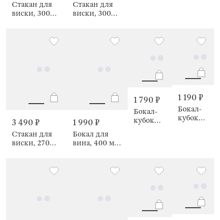
Стакан для
Стакан для
Ripply
silver
виски, 300
виски, 300
мл, Ripply
мл, Ripply
Silver
1 190 ₽
1 790 ₽
Бокал-
Бокал-
кубок
кубок
3 490 ₽
1 990 ₽
для
для
Стакан для
Бокал для
вина,
вина,
виски, 270
вина, 400 мл,
380 мл,
360 мл, 2
мл, 6 шт,
2 шт, Loreto
Ripply
шт,
Ripply
color
стекло Р,
Monsano