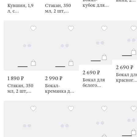
вина, 2
кубок для
Кувшин, 1,9
Стакан, 350
шт, Napol
вина, 2 шт,
л, с
мл, 2 шт,
Ledge color
крышкой-
Ledge color
фильтром,
Glacial wood
2 690 ₽
2 690 ₽
Бокал дл
1 890 ₽
2 990 ₽
Бокал для
красного
белого
Стакан, 350
Бокал-
вина, 2
вина, 2 шт,
мл, 2 шт,
креманка для
шт,
Marlengo
Napoli
шампанского,
Marlengo
2 шт, Napoli