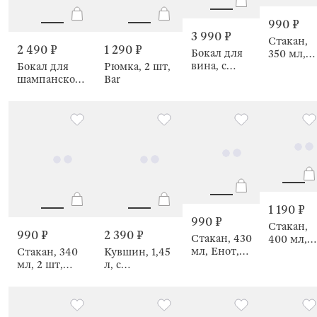
990 ₽
3 990 ₽
Стакан,
2 490 ₽
1 290 ₽
Бокал для
350 мл,
вина, с
Бокал для
Рюмка, 2 шт,
Slalom
крутящейся
шампанского,
Bar
ножкой,
2 шт,
Sorento twirl
Marlengo
1 190 ₽
990 ₽
Стакан,
990 ₽
2 390 ₽
Стакан, 430
400 мл,
мл, Енот,
Стакан, 340
Кувшин, 1,45
Еж, Shap
Lux
мл, 2 шт,
л, с
elements
Harbor
крышкой-
фильтром,
Ribby wood