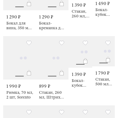
1 490 ₽
1 390 ₽
Бокал-
Стакан,
кубок
260 мл, 2
1 290 ₽
1 290 ₽
для
шт,
Бокал для
Бокал-
вина,
Frozen
вина, 350 мл,
креманка для
260 мл,
Цветы, Lazio
шампанского,
2 шт,
flower
340 мл,
Frozen
Цветы, Lazio
flower
1 790 ₽
1 390 ₽
Стакан,
Бокал-
500 мл,
кубок
1 990 ₽
899 ₽
2 шт,
для
Рюмка, 70 мл,
Стакан, 260
Marlengo
вина,
2 шт, Sorento
мл, Штрихи,
260 мл,
Nors color
Штрихи,
Nors color