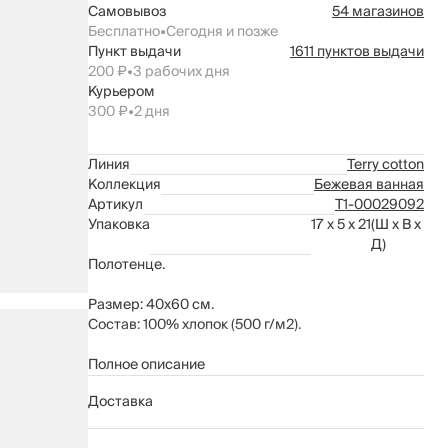
Самовывоз
54 магазинов
Бесплатно
•
Сегодня и позже
Пункт выдачи
1611 пунктов выдачи
200 ₽
•
3 рабочих дня
Курьером
300 ₽
•
2 дня
Линия
Terry cotton
Коллекция
Бежевая ванная
Артикул
Т1-00029092
Упаковка
17 x 5 x 21
(Ш x В x
Д)
Полотенце.
Размер: 40х60 см.
Состав: 100% хлопок (500 г/м2).
Рекомендации по уходу указаны на бирке
Полное описание
изделия.
Доставка