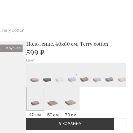
Terry cotton
Полотенце, 40х60 см, Terry cotton
Крупнее
599 ₽
Цвет
40 см
50 см
70 см
В КОРЗИНУ