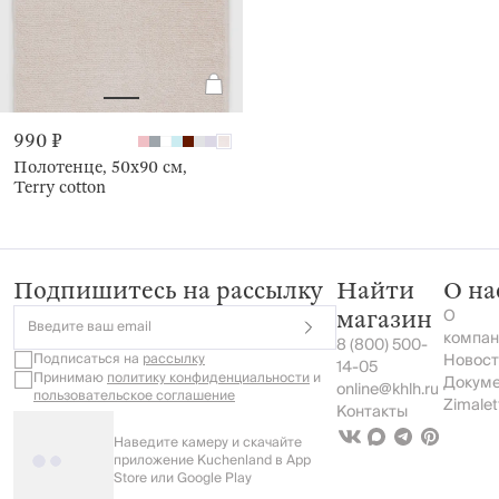
990 ₽
Полотенце, 50х90 см,
Terry cotton
Подпишитесь на рассылку
Найти
О на
О
магазин
Введите ваш email
компан
8 (800) 500-
Подписаться на
рассылку
Новост
14-05
Принимаю
политику конфиденциальности
и
Докум
online@khlh.ru
пользовательское соглашение
Zimalet
Контакты
Наведите камеру и скачайте
приложение Kuchenland в App
Store или Google Play