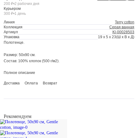
200 ₽
•
2 рабочих дня
Курьером
300 ₽
•
1 день
Линия
Terry cotton
Коллекция
Серая ванная
Артикул
Kl-00028503
Упаковка
19 x 5 x 23
(Ш x В x Д)
Полотенце.
Размер: 50х90 см.
Состав: 100% хлопок (500 г/м2).
Полное описание
Рекомендации по уходу: стирка при температуре до 30°C; не отбеливать;
гладить при средней температуре (до 150°C); химчистка запрещена;
Доставка
Оплата
Возврат
барабанная сушка при низкой температуре.
Рекомендуем