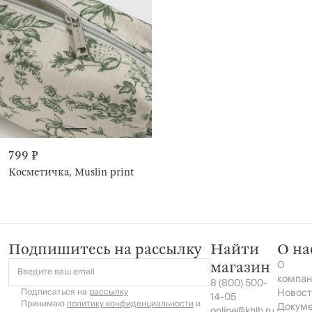
799 ₽
Косметичка, Muslin print
Подпишитесь на рассылку
Найти
О на
О
магазин
Введите ваш email
компан
8 (800) 500-
Подписаться на
рассылку
Новост
14-05
Принимаю
политику конфиденциальности
и
Докум
online@khlh.ru