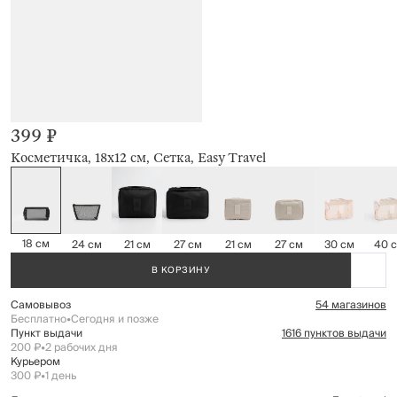
399 ₽
Косметичка, 18х12 см, Сетка, Easy Travel
18 см
24 см
21 см
27 см
21 см
27 см
30 см
40 
В КОРЗИНУ
Самовывоз
54 магазинов
Бесплатно
•
Сегодня и позже
Пункт выдачи
1616 пунктов выдачи
200 ₽
•
2 рабочих дня
Курьером
300 ₽
•
1 день