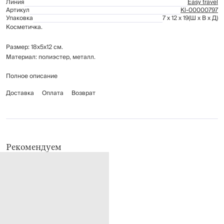
Линия
Easy travel
Артикул
Kl-00000797
Упаковка
7 x 12 x 19
(Ш x В x Д)
Косметичка.
Размер: 18х5х12 см.
Материал: полиэстер, металл.
Полное описание
Рекомендуется протирать мягкой влажной тканью.
Доставка
Оплата
Возврат
Рекомендуем