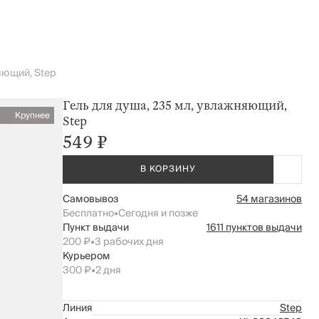
яющий, Step
Гель для душа, 235 мл, увлажняющий,
Крупнее
Step
549 ₽
В КОРЗИНУ
Самовывоз
54 магазинов
Бесплатно
•
Сегодня и позже
Пункт выдачи
1611 пунктов выдачи
200 ₽
•
3 рабочих дня
Курьером
300 ₽
•
2 дня
Линия
Step