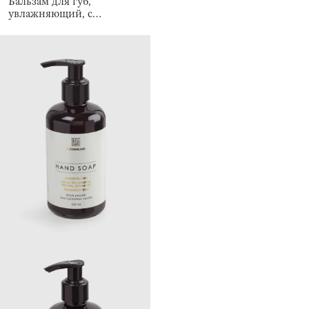
Бальзам для губ,
увлажняющий, с
блестками, Кокос/Ваниль,
Therapy winter