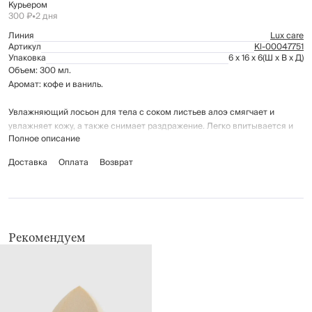
Курьером
300 ₽
•
2 дня
Линия
Lux care
Артикул
Kl-00047751
Упаковка
6 x 16 x 6
(Ш x В x Д)
Объем: 300 мл.
Аромат: кофе и ваниль.
Увлажняющий лосьон для тела с соком листьев алоэ смягчает и
увлажняет кожу, а также снимает раздражение. Легко впитывается и
Полное описание
бережно восстанавливает естественный барьер кожи.
Доставка
Оплата
Возврат
Рекомендации по использованию и состав указаны на упаковке.
Рекомендуем