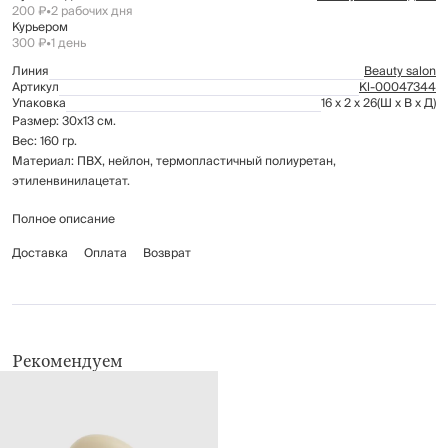
200 ₽
•
2 рабочих дня
Курьером
300 ₽
•
1 день
Линия
Beauty salon
Артикул
Kl-00047344
Упаковка
16 x 2 x 26
(Ш x В x Д)
Размер: 30х13 см.
Вес: 160 гр.
Материал: ПВХ, нейлон, термопластичный полиуретан,
этиленвинилацетат.
Полное описание
Холодная маска снимет отек вокруг глаз и поможет проснуться. Теплая
маска обладает расслабляющим эффектом для комфортного сна.
Доставка
Оплата
Возврат
Холодная маска: хранить в холодильнике, время использования 20
мин.
Теплая маска: опустить маску в горячую воду на 2-3 мин, время
использования 15-20 мин.
Рекомендуем