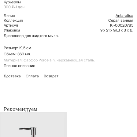
Курьером
300 ₽
•
1 день
Линия
Antarctica
Коллекция
Серая ванная
Артикул
Kl-00020785
Упаковка
9 x 21 x 9
(Ш x В x Д)
Диспенсер для жидкого мыла.
Размер: 19,5 см.
Объем: 360 мл.
Материал: фарфор Porcelain, нержавеющая сталь.
Полное описание
Предназначен для дозированной подачи жидкого мыла.
Доставка
Оплата
Возврат
Рекомендуется мыть вручную с применением мягких моющих средств.
Рекомендуем