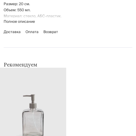
Размер: 20 см.
Объем: 550 мл.
Материал: стекло, АБС-пластик.
Полное описание
Предназначен для дозированной подачи жидкого мыла.
Доставка
Оплата
Возврат
Рекомендуется мыть вручную с применением мягких моющих средств.
Не использовать для ухода абразивные чистящие средства и жесткие
губки.
Беречь от механических повреждений.
Рекомендуем