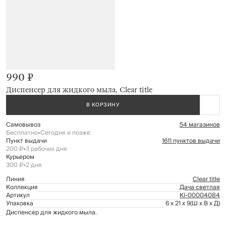
990 ₽
Диспенсер для жидкого мыла, Clear title
В КОРЗИНУ
Самовывоз
54 магазинов
Бесплатно
•
Сегодня и позже
Пункт выдачи
1611 пунктов выдачи
200 ₽
•
3 рабочих дня
Курьером
300 ₽
•
2 дня
Линия
Clear title
Коллекция
Дача светлая
Артикул
Kl-00004084
Упаковка
6 x 21 x 9
(Ш x В x Д)
Диспенсер для жидкого мыла.