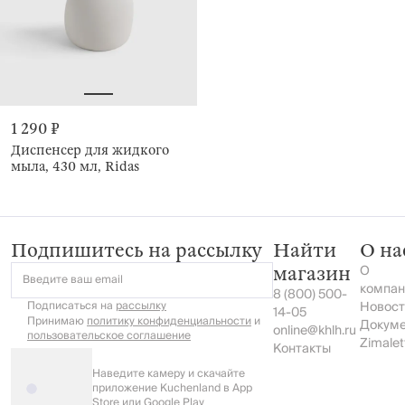
1 290 ₽
Диспенсер для жидкого
мыла, 430 мл, Ridas
Подпишитесь на рассылку
Найти
О на
О
магазин
Введите ваш email
компан
8 (800) 500-
Подписаться на
рассылку
Новост
14-05
Принимаю
политику конфиденциальности
и
Докум
online@khlh.ru
пользовательское соглашение
Zimalet
Контакты
Наведите камеру и скачайте
приложение Kuchenland в App
Store или Google Play