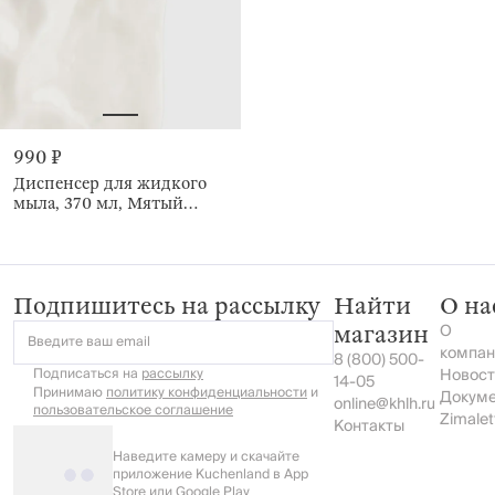
990 ₽
Диспенсер для жидкого
мыла, 370 мл, Мятый
эффект, Crumple bath
Подпишитесь на рассылку
Найти
О на
О
магазин
Введите ваш email
компан
8 (800) 500-
Подписаться на
рассылку
Новост
14-05
Принимаю
политику конфиденциальности
и
Докум
online@khlh.ru
пользовательское соглашение
Zimalet
Контакты
Наведите камеру и скачайте
приложение Kuchenland в App
Store или Google Play