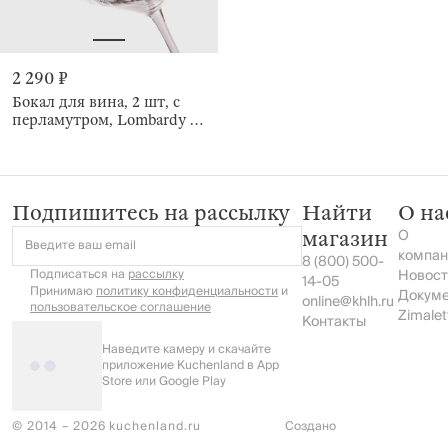
2 290 ₽
Бокал для вина, 2 шт, с
перламутром, Lombardy R
polar
Подпишитесь на рассылку
Найти
О на
О
магазин
Введите ваш email
компан
8 (800) 500-
Подписаться на
рассылку
Новост
14-05
Принимаю
политику конфиденциальности
и
Докум
online@khlh.ru
пользовательское соглашение
Zimalet
Контакты
Наведите камеру и скачайте
приложение Kuchenland в App
Store или Google Play
© 2014 – 2026 kuchenland.ru
Создано