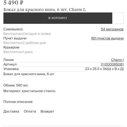
5 490 ₽
Бокал для красного вина, 6 шт, Charm L
В КОРЗИНУ
Самовывоз
54 магазинов
Бесплатно
•
Сегодня и позже
Пункт выдачи
1611 пунктов выдачи
Бесплатно
•
2 рабочих дня
Курьером
Бесплатно
•
1 день
Линия
Charm l
Артикул
Ут000065081
Упаковка
23 x 25.5 x 34
(Ш x В x Д)
Бокал для красного вина, 6 шт.
Объем: 560 мл.
Материал: кристальное стекло.
Полное описание
Рекомендуется мыть вручную с применением мягких моющих средств.
Не использовать для ухода абразивные чистящие средства и жесткие
Доставка
Оплата
Возврат
губки.
Можно мыть в посудомоечной машине на щадящем режиме для
стекла.