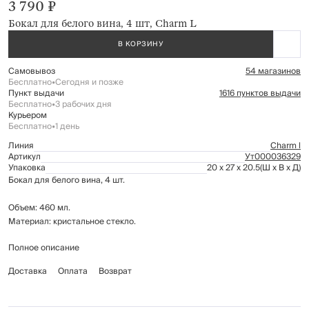
3 790 ₽
Бокал для белого вина, 4 шт, Charm L
В КОРЗИНУ
Самовывоз
54 магазинов
Бесплатно
•
Сегодня и позже
Пункт выдачи
1616 пунктов выдачи
Бесплатно
•
3 рабочих дня
Курьером
Бесплатно
•
1 день
Линия
Charm l
Артикул
Ут000036329
Упаковка
20 x 27 x 20.5
(Ш x В x Д)
Бокал для белого вина, 4 шт.
Объeм: 460 мл.
Материал: кристальное стекло.
Полное описание
Рекомендуется мыть вручную с применением мягких моющих средств.
Не использовать для ухода абразивные чистящие средства и жесткие
Доставка
Оплата
Возврат
губки.
Можно мыть в посудомоечной машине на щадящем режиме для
стекла.